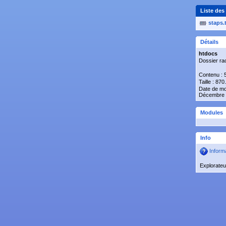
Liste des 
staps.t
Détails
htdocs
Dossier ra
Contenu : 5
Taille : 87
Date de mo
Décembre 
Modules
Info
Informa
Explorate